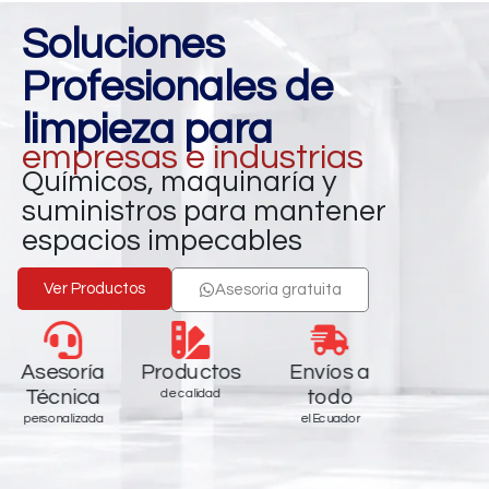
Soluciones
Profesionales de
limpieza para
empresas e industrias
Químicos, maquinaría y
suministros para mantener
espacios impecables
Ver Productos
Asesoria gratuita
Asesoría
Productos
Envíos a
Técnica
todo
de calidad
personalizada
el Ecuador