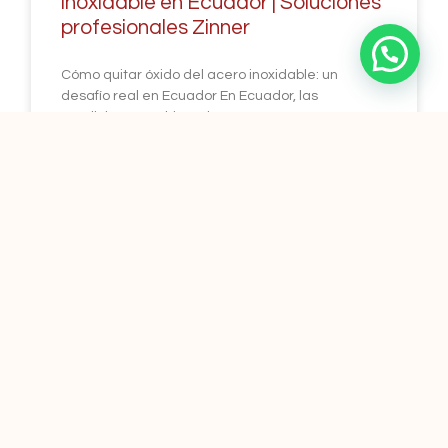
inoxidable en Ecuador | Soluciones
profesionales Zinner
Cómo quitar óxido del acero inoxidable: un
desafío real en Ecuador En Ecuador, las
condiciones ambientales representan un reto
constante para el mantenimiento de superficies
CONOCE MAS »
enero 9, 2026
No hay comentarios
BLOG