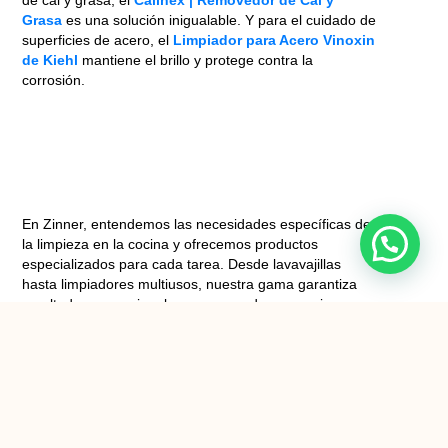
de cal y grasa, el
Calinex | Removedor de Cal y
Grasa
es una solución inigualable. Y para el cuidado de
superficies de acero, el
Limpiador para Acero Vinoxin
de Kiehl
mantiene el brillo y protege contra la
corrosión.
En Zinner, entendemos las necesidades específicas de
la limpieza en la cocina y ofrecemos productos
especializados para cada tarea. Desde lavavajillas
hasta limpiadores multiusos, nuestra gama garantiza
resultados excepcionales, asegurando una cocina
limpia y saludable. Visita nuestra página web para
descubrir más sobre cómo nuestros productos pueden
hacer tu rutina de limpieza más fácil y efectiva.
ANTERIOR
SIGUIENTE