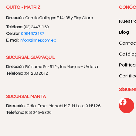
QUITO - MATRIZ
CONÓC
Dirección:
Camilo Gallegos E14-38 y Eloy Alfaro
Nuestr
Teléfono:
(02) 2447-160
Blog
Celular:
0994673137
E-mail:
info@zinner.com.ec
Contác
Catálog
SUCURSAL GUAYAQUIL
Polític
Dirección:
Bálsamo Sur 512 y las Monjas – Urdesa
Teléfono:
(04) 288 2812
Certifi
SÍGUEN
SUCURSAL MANTA
Dirección:
Cdla. Emel Manabí MZ. N Lote:0 Nº126
Teléfono:
(05) 245-5320