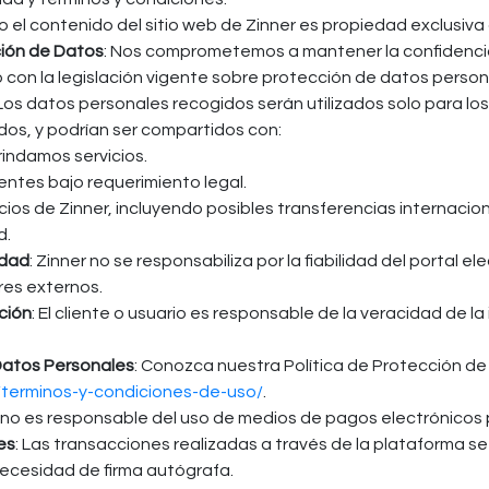
o el contenido del sitio web de Zinner es propiedad exclusiva
ción de Datos
: Nos comprometemos a mantener la confidencia
con la legislación vigente sobre protección de datos person
 Los datos personales recogidos serán utilizados solo para los
os, y podrían ser compartidos con:
indamos servicios.
tes bajo requerimiento legal.
ios de Zinner, incluyendo posibles transferencias internacio
d.
idad
: Zinner no se responsabiliza por la fiabilidad del portal el
res externos.
ción
: El cliente o usuario es responsable de la veracidad de l
 Datos Personales
: Conozca nuestra Política de Protección d
/terminos-y-condiciones-de-uso/
.
r no es responsable del uso de medios de pagos electrónicos 
es
: Las transacciones realizadas a través de la plataforma s
necesidad de firma autógrafa.