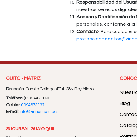
Responsabilidad del Usuar
nuestros servicios digitales
Acceso y Rectificación de
personales, conforme a la l
Contacto
: Para cualquier
protecciondedatos@zinne
QUITO - MATRIZ
CONÓC
Dirección:
Camilo Gallegos E14-38 y Eloy Alfaro
Nuestr
Teléfono:
(02) 2447-160
Blog
Celular:
0994673137
E-mail:
info@zinner.com.ec
Contác
Catálog
SUCURSAL GUAYAQUIL
Polític