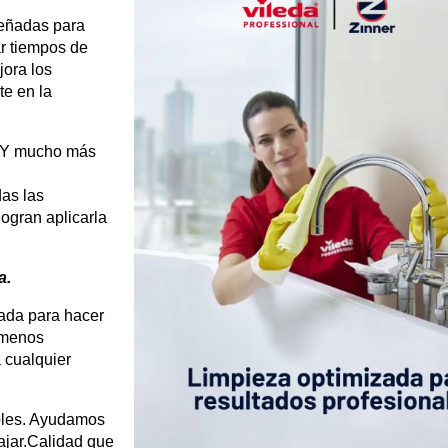
señadas para
ar tiempos de
jora los
te en la
. Y mucho más
das las
ogran aplicarla
a.
ada para hacer
 menos
 cualquier
ibles. Ayudamos
ajar.Calidad que