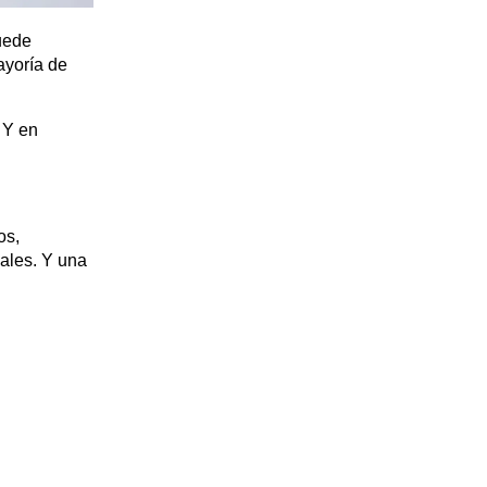
puede
ayoría de
 Y en
os,
ales. Y una