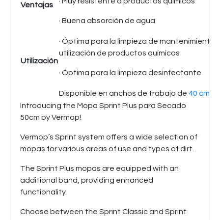
· Muy resistente a productos químicos
Ventajas
· Buena absorción de agua
· Óptima para la limpieza de mantenimiento 
utilización de productos químicos
Utilización
· Óptima para la limpieza desinfectante
Disponible en anchos de trabajo de
40 cm
y 
Introducing the Mopa Sprint Plus para Secado
50cm by Vermop!
Vermop’s Sprint system offers a wide selection of
mopas for various areas of use and types of dirt.
The Sprint Plus mopas are equipped with an
additional band, providing enhanced
functionality.
Choose between the Sprint Classic and Sprint