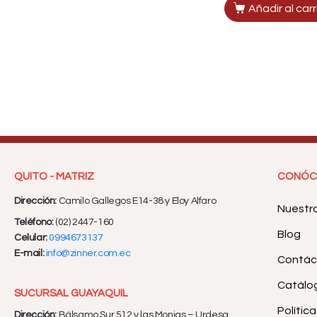
Añadir al carr
QUITO - MATRIZ
CONÓC
Dirección:
Camilo Gallegos E14-38 y Eloy Alfaro
Nuestr
Teléfono:
(02) 2447-160
Blog
Celular:
0994673137
E-mail:
info@zinner.com.ec
Contác
Catálog
SUCURSAL GUAYAQUIL
Polític
Dirección:
Bálsamo Sur 512 y las Monjas – Urdesa