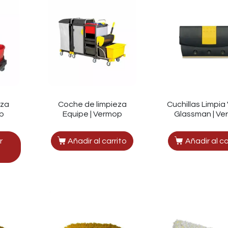
eza
Coche de limpieza
Cuchillas Limpia 
p
Equipe | Vermop
Glassman | V
r
Añadir al carrito
Añadir al ca