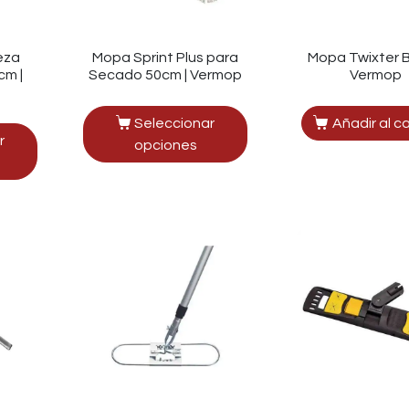
eza
Mopa Sprint Plus para
Mopa Twixter B
cm |
Secado 50cm | Vermop
Vermop
Seleccionar
Añadir al ca
r
opciones