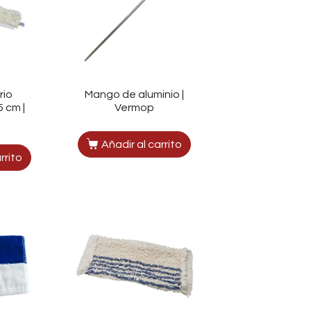
rio
Mango de aluminio |
 cm |
Vermop
Añadir al carrito
rrito