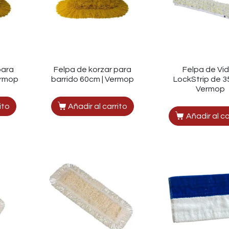
para
Felpa de korzar para
Felpa de Vid
ermop
barrido 60cm | Vermop
LockStrip de 35
Vermop
ito
Añadir al carrito
Añadir al ca