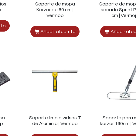
ios
Soporte de mopa
Soporte de mop
p
Korzar de 60 cm |
secado Sprint P
Vermop
cm | Vermo
ito
Añadir al carrito
Añadir al ca
pa
Soporte limpia vidrios T
Soporte para
op
de Aluminio | Vermop
korzar 160cm | 