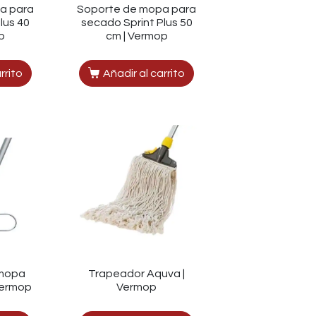
a para
Soporte de mopa para
lus 40
secado Sprint Plus 50
p
cm | Vermop
rrito
Añadir al carrito
 mopa
Trapeador Aquva |
Vermop
Vermop