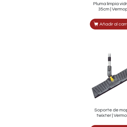
Pluma limpia vidr
35cm | Vermo
Añadir al carr
Soporte de mo
twixter | Verm