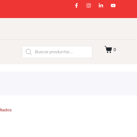
0
ltados