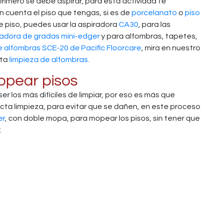
rimero se debe aspirar, para esta actividad te
uenta el piso que tengas, si es de
porcelanato
o
piso
 de piso, puedes usar la aspiradora
CA30
, para las
vadora de gradas mini-edger
y para alfombras, tapetes,
 alfombras SCE-20 de Pacific Floorcare
, mira en nuestro
cta
limpieza de alfombras.
opear pisos
er los más difíciles de limpiar, por eso es más que
ecta limpieza, para evitar que se dañen, en este proceso
er
, con doble mopa, para mopear los pisos, sin tener que
.