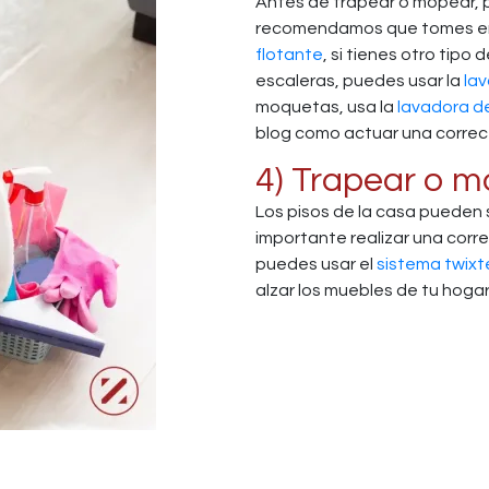
Antes de trapear o mopear, p
recomendamos que tomes en c
flotante
, si tienes otro tipo
escaleras, puedes usar la
la
moquetas, usa la
lavadora de
blog como actuar una corre
4) Trapear o m
Los pisos de la casa pueden s
importante realizar una corr
puedes usar el
sistema
twixt
alzar los muebles de tu hogar