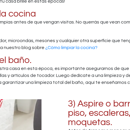
u casa brille en estas épocas!
la cocina
 limpias antes de que vengan visitas. No querrás que vean co
erador, microondas, mesones y cualquier otra superficie que ten
isa nuestro blog sobre
¿Cómo limpiar la cocina?
el baño.
stra casa en esta época, es importante asegurarnos de que e
s y artículos de tocador. Luego dedícate a una limpieza y de
 garantizar una limpieza total del baño, aquí te enseñamos 
3) Aspire o bar
piso, escaleras
moquetas.