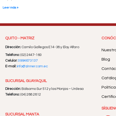
Leer más »
QUITO - MATRIZ
CONÓC
Dirección:
Camilo Gallegos E14-38 y Eloy Alfaro
Nuestr
Teléfono:
(02) 2447-160
Blog
Celular:
0994673137
E-mail:
info@zinner.com.ec
Contác
Catálog
SUCURSAL GUAYAQUIL
Polític
Dirección:
Bálsamo Sur 512 y las Monjas – Urdesa
Teléfono:
(04) 288 2812
Certifi
SÍGUEN
SUCURSAL MANTA