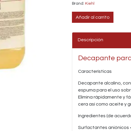
Brand:
Kiehl
Añadir al carrito
Descripción
Decapante para p
Características
Decapante alcalino, con 
espuma para el uso sobre
Elimina rápidamente y fá
cera así como aceite y g
Ingredientes (de acuerd
Surfactantes aniónicos <