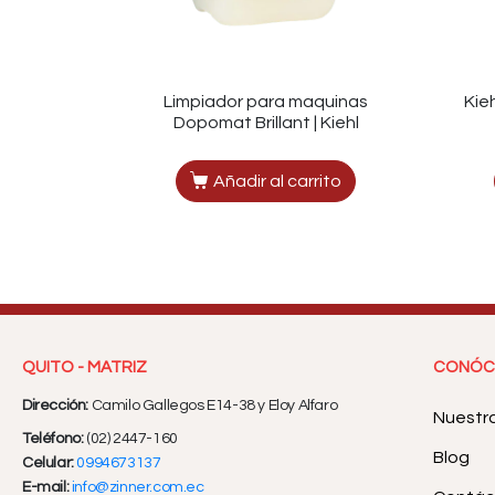
Limpiador para maquinas
Kie
Dopomat Brillant | Kiehl
Añadir al carrito
QUITO - MATRIZ
CONÓC
Dirección:
Camilo Gallegos E14-38 y Eloy Alfaro
Nuestr
Teléfono:
(02) 2447-160
Blog
Celular:
0994673137
E-mail:
info@zinner.com.ec