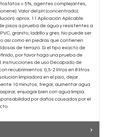
, fosfatos < 5%, agentes complejantes,
monene). Valor del pH (concentrado):
olución): aprox. 11 Aplicación Aplicable
de pisos a prueba de agua y resistentes a
PVC, granito, ladrillo y gres. No puede ser
ho así como en piedras que contienen
dosas de terrazo. Si el tipo exacto de
finido, por favor haga una prueba de
al. Instrucciones de uso Decapado de
 recubrimientos: 0,5-2 litros en 8 litros
a solución limpiadora en el piso, dejar
ente 10 minutos, fregar, aumentar agua
 aspirar, enjuagar bien con agua limpia.
sponsabilidad por daños causados por el
cto.