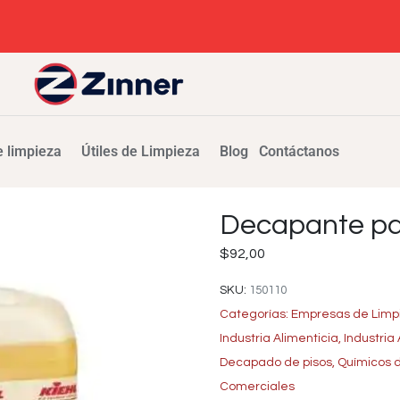
 limpieza
Útiles de Limpieza
Blog
Contáctanos
Decapante para
$
92,00
SKU:
150110
Categorías:
Empresas de Limp
Industria Alimenticia
,
Industria
Decapado de pisos
,
Químicos d
Comerciales