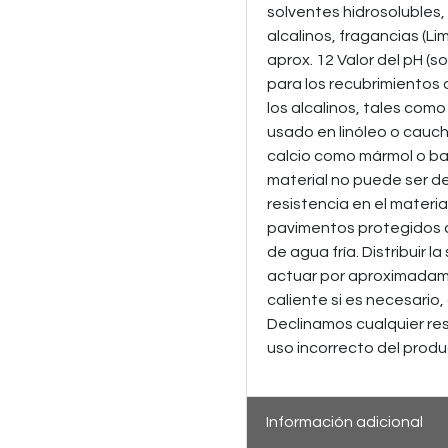
solventes hidrosolubles
alcalinos, fragancias (Li
aprox. 12 Valor del pH (s
para los recubrimientos 
los alcalinos, tales como 
usado en linóleo o cauc
calcio como mármol o bal
material no puede ser de
resistencia en el materi
pavimentos protegidos con
de agua fría. Distribuir l
actuar por aproximadam
caliente si es necesario,
Declinamos cualquier re
uso incorrecto del produ
Información adicional