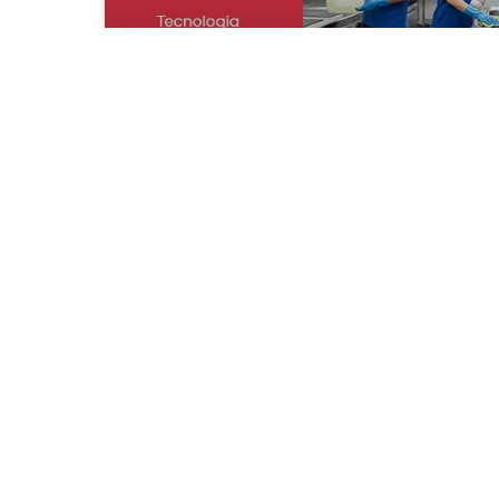
¿Tu cocina está lista para una
inspección de ARCSA? El
desengrasante que usan
muchos restaurantes de
Ecuador
En Ecuador, una inspección de ARCSA puede
representar la diferencia entre seguir
operando con normalidad o enfrentar
sanciones, multas e incluso clausuras
temporales. Uno de
CONOCE MAS »