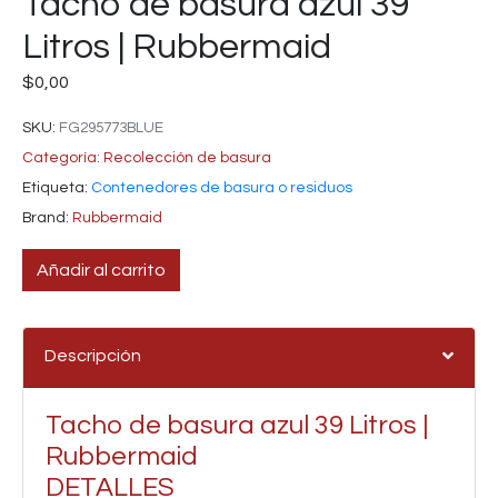
Tacho de basura azul 39
Litros | Rubbermaid
$
0,00
SKU:
FG295773BLUE
Categoría:
Recolección de basura
Etiqueta:
Contenedores de basura o residuos
Brand:
Rubbermaid
Añadir al carrito
Descripción
Tacho de basura azul 39 Litros |
Rubbermaid
DETALLES