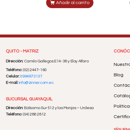
Añadir al carrito
QUITO - MATRIZ
CONÓC
Dirección:
Camilo Gallegos E14-38 y Eloy Alfaro
Nuestr
Teléfono:
(02) 2447-160
Blog
Celular:
0994673137
E-mail:
info@zinner.com.ec
Contác
Catálog
SUCURSAL GUAYAQUIL
Polític
Dirección:
Bálsamo Sur 512 y las Monjas – Urdesa
Teléfono:
(04) 288 2812
Certifi
SÍGUEN