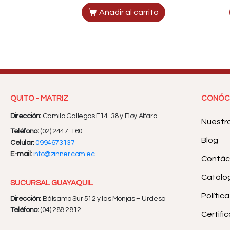
Añadir al carrito
QUITO - MATRIZ
CONÓC
Dirección:
Camilo Gallegos E14-38 y Eloy Alfaro
Nuestr
Teléfono:
(02) 2447-160
Blog
Celular:
0994673137
E-mail:
info@zinner.com.ec
Contác
Catálog
SUCURSAL GUAYAQUIL
Polític
Dirección:
Bálsamo Sur 512 y las Monjas – Urdesa
Teléfono:
(04) 288 2812
Certifi