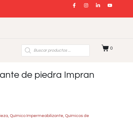
0
ante de piedra Impran
ieza
,
Químico Impermeabilizante
,
Químicos de