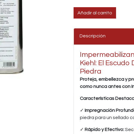
Añadir al carrito
Descripción
Impermeabilizan
Kiehl: El Escudo 
Piedra
Proteja, embellezca y pr
como nunca antes con Im
Características Destac
✓
Impregnación Profund
piedra para un sellado 
✓
Rápido y Efectivo:
Seca