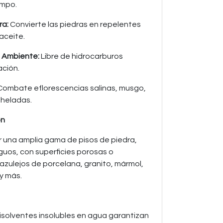
empo.
ra:
Convierte las piedras en repelentes
aceite.
o Ambiente:
Libre de hidrocarburos
ación.
ombate eflorescencias salinas, musgo,
 heladas.
ón
ar una amplia gama de pisos de piedra,
uos, con superficies porosas o
azulejos de porcelana, granito, mármol,
 y más.
solventes insolubles en agua garantizan