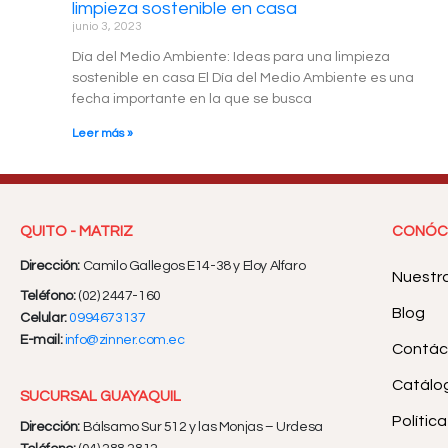
limpieza sostenible en casa
junio 3, 2023
Día del Medio Ambiente: Ideas para una limpieza
sostenible en casa El Día del Medio Ambiente es una
fecha importante en la que se busca
Leer más »
QUITO - MATRIZ
CONÓC
Dirección:
Camilo Gallegos E14-38 y Eloy Alfaro
Nuestr
Teléfono:
(02) 2447-160
Blog
Celular:
0994673137
E-mail:
info@zinner.com.ec
Contác
Catálog
SUCURSAL GUAYAQUIL
Polític
Dirección:
Bálsamo Sur 512 y las Monjas – Urdesa